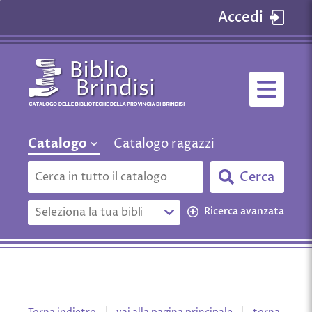
Accedi
Biblio
Menù
Brindisi
principale
-
Catalogo
Premi
Catalogo
Catalogo ragazzi
cambia
delle
qui
Cerca su "Catalogo"
biblioteche
Cerca
per
della
vedere
Seleziona
Ricerca avanzata
altri
provincia
la
contesti
tua
di
di
biblioteca
Brindisi
ricerca