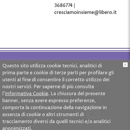
3686774 |
cresciamoinsieme@libero.it
Questo sito utilizza cookie tecnici, analitici di
O
prima parte e cookie di terze parti per profilare gli
utenti al fine di consentire il corretto utilizzo dei
nostri servizi. Per saperne di più consulta
l'
Informativa Cookie
. La chiusura del presente
Edicola
banner, senza avere espresso preferenze,
comporta la continuazione della navigazione in
Catalogo dei bambini
Menù
assenza di cookie o altri strumenti di
principale
Facebook
tracciamento diversi da quelli tecnici e/o analitici
La nostra app
anonimizzati.